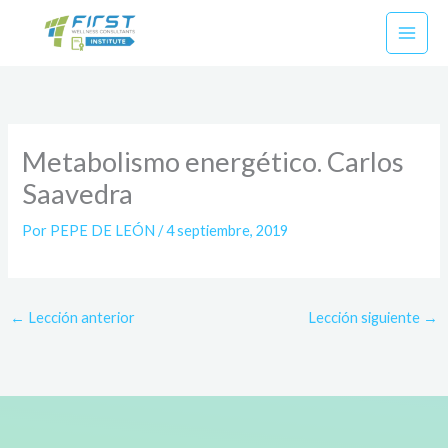
Ir
al
contenido
Metabolismo energético. Carlos
Saavedra
Por
PEPE DE LEÓN
/
4 septiembre, 2019
←
Lección anterior
Lección siguiente
→