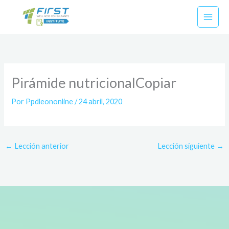
Ir
al
contenido
Pirámide nutricionalCopiar
Por
Ppdleononline
/
24 abril, 2020
←
Lección anterior
Lección siguiente
→